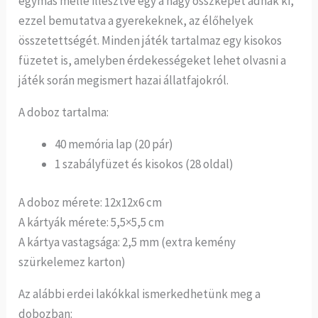
egymás mellé illesztve egy a nagy összképet adnak ki,
ezzel bemutatva a gyerekeknek, az élőhelyek
összetettségét. Minden játék tartalmaz egy kisokos
füzetet is, amelyben érdekességeket lehet olvasni a
játék során megismert hazai állatfajokról.
A doboz tartalma:
40 memória lap (20 pár)
1 szabályfüzet és kisokos (28 oldal)
A doboz mérete: 12x12x6 cm
A kártyák mérete: 5,5×5,5 cm
A kártya vastagsága: 2,5 mm (extra kemény
szürkelemez karton)
Az alábbi erdei lakókkal ismerkedhetünk meg a
dobozban: