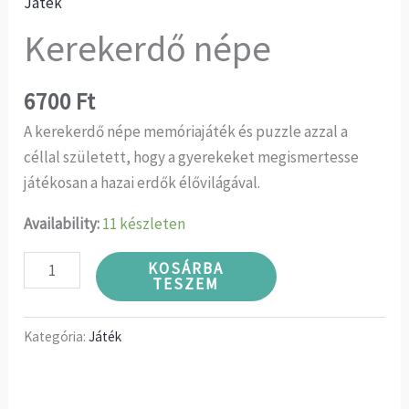
Játék
Kerekerdő népe
6700
Ft
A kerekerdő népe memóriajáték és puzzle azzal a
céllal született, hogy a gyerekeket megismertesse
játékosan a hazai erdők élővilágával.
Availability:
11 készleten
KOSÁRBA
TESZEM
Kategória:
Játék