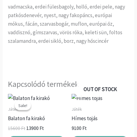
vadmacska, erdei fülesbagoly, holló, erdei pele, nagy
patkósdenevér, nyest, nagy fakopáncs, európai
mókus, fácán, szarvasbogár, muflon, európai őz,
vaddisznó, gímszarvas, vörös róka, keleti sün, foltos
szalamandra, erdei sikló, borz, nagy hőscincér
Kapcsolódó termékek
OUT OF STOCK
Original
Current
price
price
Sale!
Sale!
was:
is:
Játék
Játék
15600 Ft.
13900 Ft.
Balaton fa kirakó
Hímes tojás
15600
Ft
13900
Ft
9100
Ft