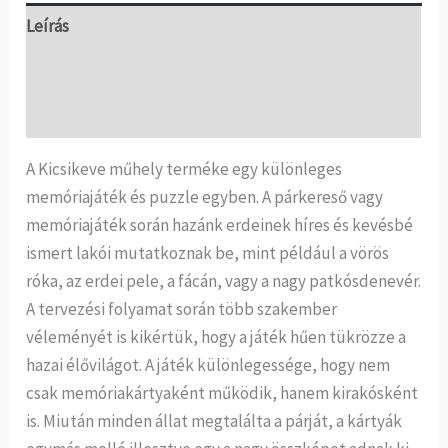
Leírás
További információk
Vélemények (0)
A Kicsikeve műhely terméke egy különleges
memóriajáték és puzzle egyben. A párkereső vagy
memóriajáték során hazánk erdeinek híres és kevésbé
ismert lakói mutatkoznak be, mint például a vörös
róka, az erdei pele, a fácán, vagy a nagy patkósdenevér.
A tervezési folyamat során több szakember
véleményét is kikértük, hogy a játék hűen tükrözze a
hazai élővilágot. A játék különlegessége, hogy nem
csak memóriakártyaként működik, hanem kirakósként
is. Miután minden állat megtalálta a párját, a kártyák