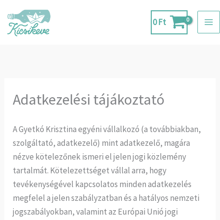
Skip
to
0
Ft
content
Adatkezelési tájákoztató
A Gyetkó Krisztina egyéni vállalkozó (a továbbiakban,
szolgáltató, adatkezelő) mint adatkezelő, magára
nézve kötelezőnek ismeri el jelen jogi közlemény
tartalmát. Kötelezettséget vállal arra, hogy
tevékenységével kapcsolatos minden adatkezelés
megfelel a jelen szabályzatban és a hatályos nemzeti
jogszabályokban, valamint az Európai Unió jogi