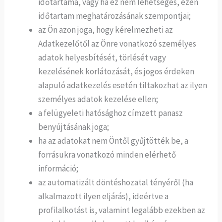
időtartama, vagy ha ez nem lehetséges, ezen
időtartam meghatározásának szempontjai;
az Ön azon joga, hogy kérelmezheti az
Adatkezelőtől az Önre vonatkozó személyes
adatok helyesbítését, törlését vagy
kezelésének korlátozását, és jogos érdeken
alapuló adatkezelés esetén tiltakozhat az ilyen
személyes adatok kezelése ellen;
a felügyeleti hatósághoz címzett panasz
benyújtásának joga;
ha az adatokat nem Öntől gyűjtötték be, a
forrásukra vonatkozó minden elérhető
információ;
az automatizált döntéshozatal tényéről (ha
alkalmazott ilyen eljárás), ideértve a
profilalkotást is, valamint legalább ezekben az