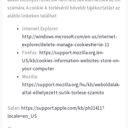
számára. A cookie-k törléséről bővebb tájékoztatást az
alábbi linkeken találhat:
Internet Explorer:
http://windows.microsoft.com/en-us/internet-
explorer/delete-manage-cookies#ie=ie-11
Firefox:
https://support.mozilla.org/en-
US/kb/cookies-information-websites-store-on-
your-computer
Mozilla:
https://support.mozilla.org/hu/kb/weboldalak-
altal-elhelyezett-sutik-torlese-szamito
Safari:
https://support.apple.com/kb/ph21411?
locale=en_US