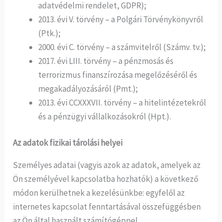
adatvédelmi rendelet, GDPR);
2013. évi V. törvény – a Polgári Törvénykönyvről
(Ptk.);
2000. évi C. törvény – a számvitelről (Számv. tv.);
2017. évi LIII. törvény – a pénzmosás és
terrorizmus finanszírozása megelőzéséről és
megakadályozásáról (Pmt.);
2013. évi CCXXXVII. törvény – a hitelintézetekről
és a pénzügyi vállalkozásokról (Hpt.).
Az adatok fizikai tárolási helyei
Személyes adatai (vagyis azok az adatok, amelyek az
Ön személyével kapcsolatba hozhatók) a következő
módon kerülhetnek a kezelésünkbe: egyfelől az
internetes kapcsolat fenntartásával összefüggésben
az Ön által használt számítógéppel,