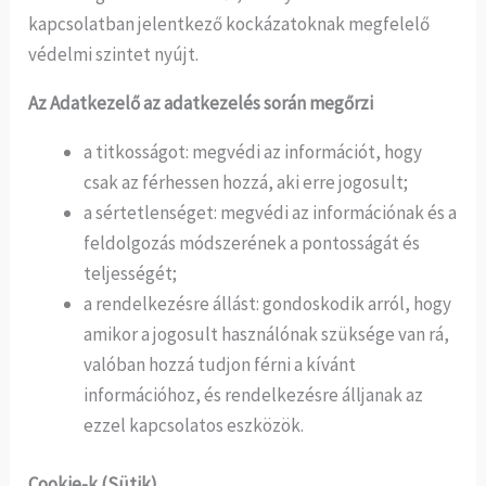
kapcsolatban jelentkező kockázatoknak megfelelő
védelmi szintet nyújt.
Az Adatkezelő az adatkezelés során megőrzi
a titkosságot: megvédi az információt, hogy
csak az férhessen hozzá, aki erre jogosult;
a sértetlenséget: megvédi az információnak és a
feldolgozás módszerének a pontosságát és
teljességét;
a rendelkezésre állást: gondoskodik arról, hogy
amikor a jogosult használónak szüksége van rá,
valóban hozzá tudjon férni a kívánt
információhoz, és rendelkezésre álljanak az
ezzel kapcsolatos eszközök.
Cookie-k (Sütik)