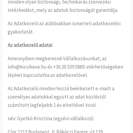
minden olyan biztonsági, technikai és szervezési
intézkedést, mely az adatok biztonságát garantálja.
Az Adatkezelő az alábbiakban ismerteti adatkezelési
gyakorlatát.
Az adatkezelő adatai
Amennyiben megkeresné Vállalkozásunkat, az
info@kicsikeve.hu és +36 20 339 5889 elérhetőségeken
léphet kapcsolatba az adatkezelővel.
Az Adatkezelő minden hozzá beérkezett e-mailt a
személyes adatokkal együtt az adat közléstől
számított legfeljebb 1 év elteltével töröl.
név: Gyetkó Krisztina (egyéni vállalkozó)
Cím: 1212 Budapest, II. Rákóczi Ferenc út 139.