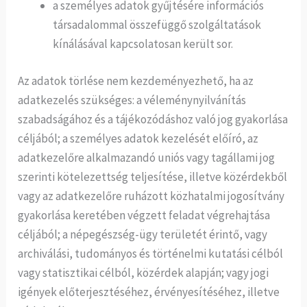
a személyes adatok gyűjtésére információs
társadalommal összefüggő szolgáltatások
kínálásával kapcsolatosan került sor.
Az adatok törlése nem kezdeményezhető, ha az
adatkezelés szükséges: a véleménynyilvánítás
szabadságához és a tájékozódáshoz való jog gyakorlása
céljából; a személyes adatok kezelését előíró, az
adatkezelőre alkalmazandó uniós vagy tagállami jog
szerinti kötelezettség teljesítése, illetve közérdekből
vagy az adatkezelőre ruházott közhatalmi jogosítvány
gyakorlása keretében végzett feladat végrehajtása
céljából; a népegészség-ügy területét érintő, vagy
archiválási, tudományos és történelmi kutatási célból
vagy statisztikai célból, közérdek alapján; vagy jogi
igények előterjesztéséhez, érvényesítéséhez, illetve