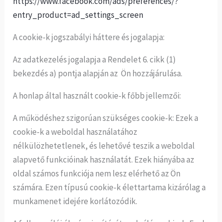
https://www.facebook.com/ads/preferences/?
entry_product=ad_settings_screen
A cookie-k jogszabályi háttere és jogalapja:
Az adatkezelés jogalapja a Rendelet 6. cikk (1)
bekezdés a) pontja alapján az Ön hozzájárulása.
A honlap által használt cookie-k főbb jellemzői:
A működéshez szigorúan szükséges cookie-k: Ezek a
cookie-k a weboldal használatához
nélkülözhetetlenek, és lehetővé teszik a weboldal
alapvető funkcióinak használatát. Ezek hiányába az
oldal számos funkciója nem lesz elérhető az Ön
számára. Ezen típusú cookie-k élettartama kizárólag a
munkamenet idejére korlátozódik.