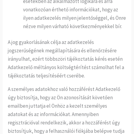
esetekben az alkalmazott logikára és arra
vonatkozóan érthető információkat, hogy az
ilyen adatkezelés milyen jelentőséggel, és Önre
nézve milyen várható következményekkel bír.
A jog gyakorlásának célja az adatkezelés
jogszerűségének megállapítására és ellenőrzésére
irányulhat, ezért többszöri tájékoztatás kérés esetén
Adatkezelő méltányos költségtérítést számolhat fel a
tájékoztatás teljesítéséért cserébe.
A személyes adatokhoz való hozzáférést Adatkezelő
úgy biztosítja, hogy az Ön azonosítását követően
emailben juttatja el Önhöz a kezelt személyes
adatokat és az információkat. Amennyiben
regisztrációval rendelkezik, akkor a hozzáférést úgy
biztosítjuk, hogy a felhasználói fiókjába belépve tudja