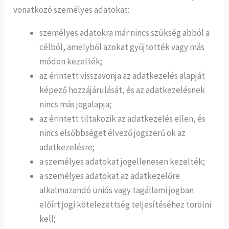
vonatkozó személyes adatokat:
személyes adatokra már nincs szükség abból a
célból, amelyből azokat gyűjtötték vagy más
módon kezelték;
az érintett visszavonja az adatkezelés alapját
képező hozzájárulását, és az adatkezelésnek
nincs más jogalapja;
az érintett tiltakozik az adatkezelés ellen, és
nincs elsőbbséget élvező jogszerű ok az
adatkezelésre;
a személyes adatokat jogellenesen kezelték;
a személyes adatokat az adatkezelőre
alkalmazandó uniós vagy tagállami jogban
előírt jogi kötelezettség teljesítéséhez törölni
kell;