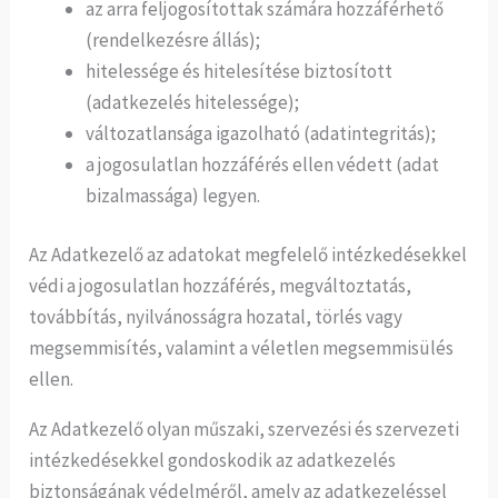
az arra feljogosítottak számára hozzáférhető
(rendelkezésre állás);
hitelessége és hitelesítése biztosított
(adatkezelés hitelessége);
változatlansága igazolható (adatintegritás);
a jogosulatlan hozzáférés ellen védett (adat
bizalmassága) legyen.
Az Adatkezelő az adatokat megfelelő intézkedésekkel
védi a jogosulatlan hozzáférés, megváltoztatás,
továbbítás, nyilvánosságra hozatal, törlés vagy
megsemmisítés, valamint a véletlen megsemmisülés
ellen.
Az Adatkezelő olyan műszaki, szervezési és szervezeti
intézkedésekkel gondoskodik az adatkezelés
biztonságának védelméről, amely az adatkezeléssel