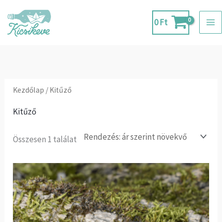
Skip
to
0
Ft
content
Kezdőlap
/ Kitűző
Kitűző
Összesen 1 találat