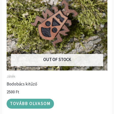
OUT OF STOCK
Játék
Bodobács kitűző
2500
Ft
TOVÁBB OLVASOM